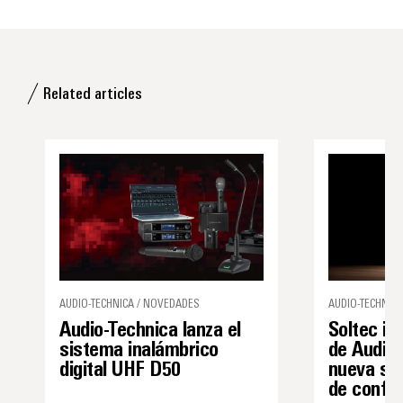
Related articles
AUDIO-TECHNICA / NOVEDADES
AUDIO-TECHNICA
Audio-Technica lanza el
Soltec in
sistema inalámbrico
de Audio-
digital UHF D50
nueva sol
de confe