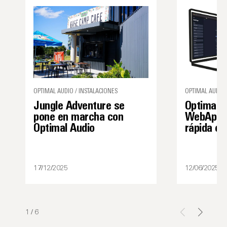
OPTIMAL AUDIO / INSTALACIONES
OPTIMAL AUDIO 
Jungle Adventure se
Optimal A
pone en marcha con
WebApp 1
Optimal Audio
rápida e 
17/12/2025
12/06/2025
1
/
6