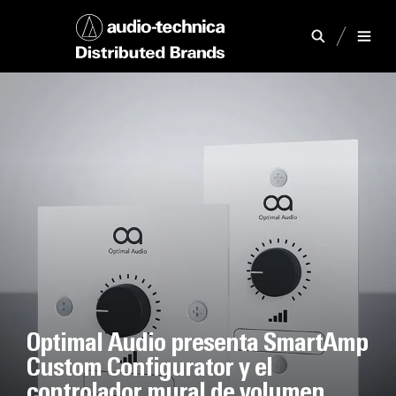
Optimal Audio presenta SmartAmp
Custom Configurator y el
controlador mural de volumen