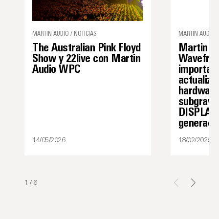
MARTIN AUDIO / NOTICIAS
MARTIN AUDIO 
The Australian Pink Floyd
Martin A
Show y 22live con Martin
Wavefron
Audio WPC
importan
actualiza
hardware
subgraves
DISPLAY 
generaci
14/05/2026
18/02/2026
1
/
6