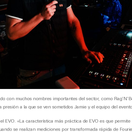
ado con muchos nombres importantes del sector, como Rag’N’B
presión a la que se ven sometidos Jamie y el equipo del evento
el EVO. «La característica más práctica de EVO es que permite ut
uando se realizan mediciones por transformada rápida de Fourie