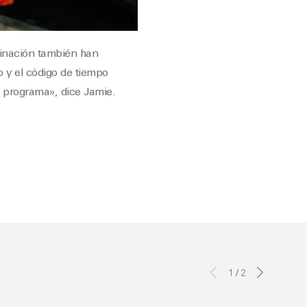
minación también han
o y el código de tiempo
 programa», dice Jamie.
1
/
2