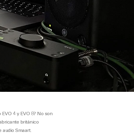
dio EVO 4 y EVO 8? No son
abricante británico
e audio Smaart.