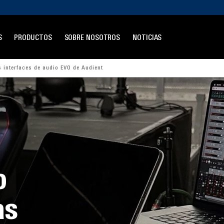
S
PRODUCTOS
SOBRE NOSOTROS
NOTICIAS
 interfaces de audio EVO de Audient
o
as