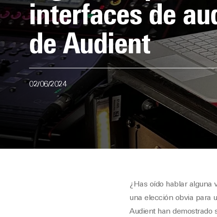
interfaces de au
de Audient
02/06/2024
¿Has oído hablar alguna v
una elección obvia para u
Audient han demostrado se