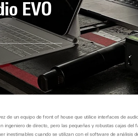
dio EVO
ez de un equipo de front of house que utilice interfaces de au
n ingeniero de directo, pero las pequeñas y robustas cajas del f
r inestimables cuando se utilizan con el software de análisis d