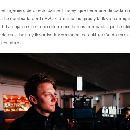
 el ingeniero de directo Jamie Tinsley, que tiene una de cada un
he cambiado por la EVO 4 durante las giras y la llevo conmigo 
t. La caja en sí es, con diferencia, la más compacta que he util
rla en la bolsa y llevar las herramientas de calibración de mi si
te», afirma.