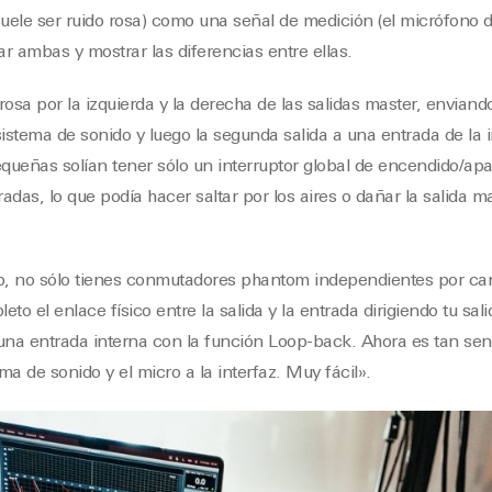
suele ser ruido rosa) como una señal de medición (el micrófono 
 ambas y mostrar las diferencias entre ellas.
 rosa por la izquierda y la derecha de las salidas master, envian
sistema de sonido y luego la segunda salida a una entrada de la 
queñas solían tener sólo un interruptor global de encendido/ap
as, lo que podía hacer saltar por los aires o dañar la salida m
, no sólo tienes conmutadores phantom independientes por can
to el enlace físico entre la salida y la entrada dirigiendo tu sali
una entrada interna con la función Loop-back. Ahora es tan sen
ema de sonido y el micro a la interfaz. Muy fácil».