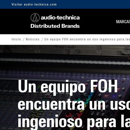
Visitar audio-technica.com
MARCA
Inicio
Noticias
Un equipo FOH encuentra un uso ingenioso para las
Un equipo FOH
encuentra un us
ingenioso para l