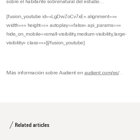
sobre el habitante sobrenatural del estudio…
[fusion_youtube id=»LgDwZoCv7xE» alignment=»»
width=»» height=»» autoplay=»false» api_params=»»
hide_on_mobile=»small-visibility,medium-visibility,large-
visibility» class=»»][/fusion_youtube]
Más información sobre Audient en
audient.com/es/
.
Related articles