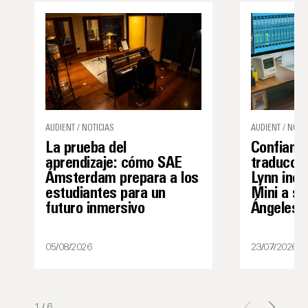
AUDIENT / NOTICIAS
AUDIENT / NOTIC
La prueba del
Confianza
aprendizaje: cómo SAE
traducció
Ámsterdam prepara a los
Lynn inco
estudiantes para un
Mini a su
futuro inmersivo
Ángeles
05/08/2026
23/07/2026
1
/
6