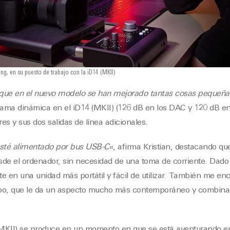
ng, en su puesto de trabajo con la iD14 (MKII)
que en el nuevo modelo se han mejorado tantas cosas pequeña
gama dinámica en el iD14 (MKII) (126 dB en los DAC y 120 dB en
res y sus dos salidas de línea adicionales.
sté alimentado por bus USB-C
«, afirma Kristian, destacando que
sde el ordenador, sin necesidad de una toma de corriente. Dado
te en una unidad más portátil y fácil de utilizar. También me enc
tipo, que le da un aspecto mucho más contemporáneo y combina
 (MKII) se produce en un momento en que se está aventurando e