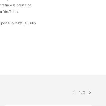
rafía y la oferta de
ra YouTube.
 por supuesto, su
sitio
1
/
2