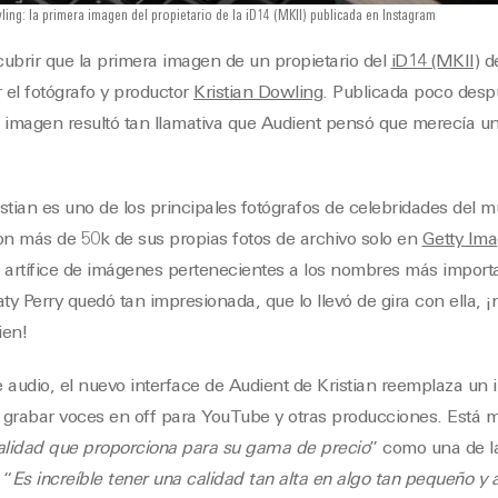
wling: la primera imagen del propietario de la iD14 (MKII) publicada en Instagram
ubrir que la primera imagen de un propietario del
iD14 (MKII)
de
 el fotógrafo y productor
Kristian Dowling
. Publicada poco desp
la imagen resultó tan llamativa que Audient pensó que merecía u
stian es uno de los principales fotógrafos de celebridades del 
on más de 50k de sus propias fotos de archivo solo en
Getty Im
el artífice de imágenes pertenecientes a los nombres más import
ty Perry quedó tan impresionada, que lo llevó de gira con ella, 
ien!
 audio, el nuevo interface de Audient de Kristian reemplaza un
 grabar voces en off para YouTube y otras producciones. Está m
alidad que proporciona para su gama de precio
” como una de la
 “
Es increíble tener una calidad tan alta en algo tan pequeño y