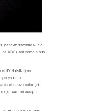
s, pero importantes
«. Se
 los ADC), así como a sus
 el iD14 (MKII) se
 que yo no es
anta el nuevo color gris
 mejor con mi equipo
n la producción de más