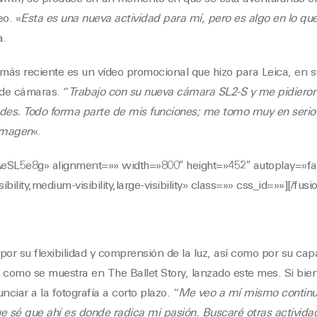
eo. «
Esta es una nueva actividad para mí, pero es algo en lo q
a.
más reciente es un vídeo promocional que hizo para Leica, en 
 de cámaras. “
Trabajo con su nueva cámara SL2-S y me pidieron 
es. Todo forma parte de mis funciones; me tomo muy en serio 
imagen
«.
AeSL5e8g» alignment=»» width=»800″ height=»452″ autoplay=»f
bility,medium-visibility,large-visibility» class=»» css_id=»»][/fus
por su flexibilidad y comprensión de la luz, así como por su ca
omo se muestra en The Ballet Story, lanzado este mes. Si bien 
nciar a la fotografía a corto plazo. “
Me veo a mí mismo contin
ue sé que ahí es donde radica mi pasión. Buscaré otras activi