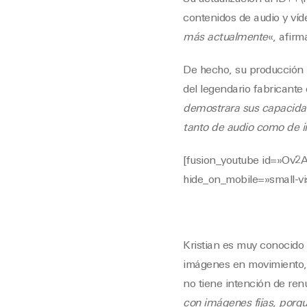
contenidos de audio y víd
más actualmente
«, afirm
De hecho, su producción 
del legendario fabricante
demostrara sus capacidad
tanto de audio como de 
[fusion_youtube id=»Ov2
hide_on_mobile=»small-visi
Kristian es muy conocido 
imágenes en movimiento, c
no tiene intención de renu
con imágenes fijas, porq