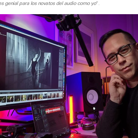
 es genial para los novatos del audio como yo
”.