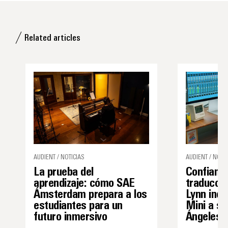
Related articles
AUDIENT / NOTICIAS
AUDIENT / NOTIC
La prueba del
Confianza
aprendizaje: cómo SAE
traducció
Ámsterdam prepara a los
Lynn inco
estudiantes para un
Mini a su
futuro inmersivo
Ángeles