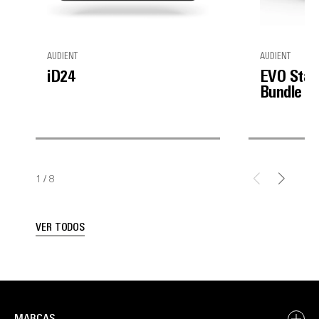
AUDIENT
AUDIENT
iD24
EVO Star
Bundle
1
/
8
VER TODOS