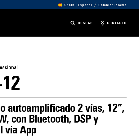
Spain | Español
Cambiar idioma
BUSCAR
CONTACTO
essional
412
o autoamplificado 2 vías, 12”,
W, con Bluetooth, DSP y
l vía App