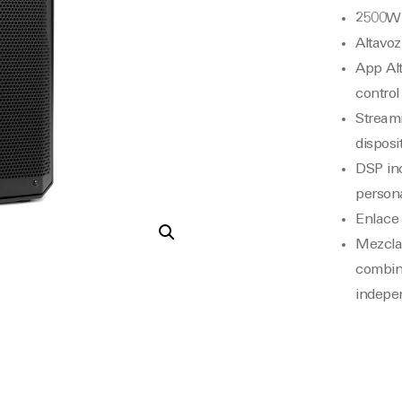
2500W 
Altavoz
App Alt
control
Streami
disposi
DSP in
persona
Enlace 
Mezclad
combin
indepen