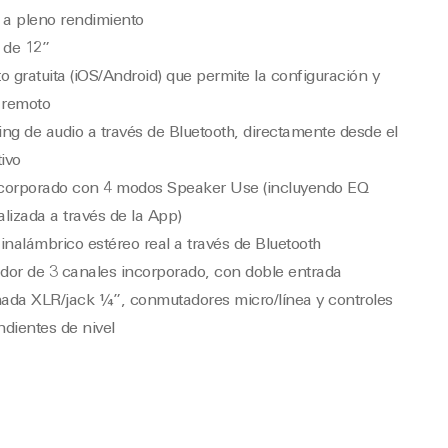
a pleno rendimiento
 de 12”
o gratuita (iOS/Android) que permite la configuración y
 remoto
ng de audio a través de Bluetooth, directamente desde el
tivo
corporado con 4 modos Speaker Use (incluyendo EQ
lizada a través de la App)
inalámbrico estéreo real a través de Bluetooth
or de 3 canales incorporado, con doble entrada
ada XLR/jack ¼”, conmutadores micro/línea y controles
dientes de nivel