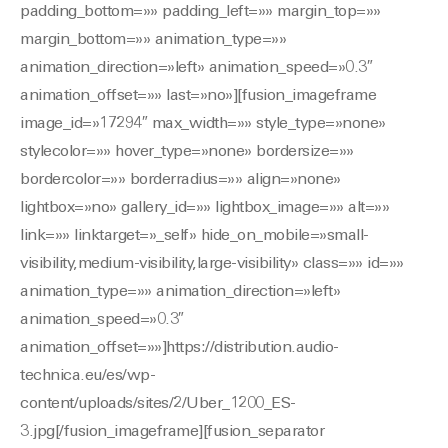
padding_bottom=»» padding_left=»» margin_top=»»
margin_bottom=»» animation_type=»»
animation_direction=»left» animation_speed=»0.3″
animation_offset=»» last=»no»][fusion_imageframe
image_id=»17294″ max_width=»» style_type=»none»
stylecolor=»» hover_type=»none» bordersize=»»
bordercolor=»» borderradius=»» align=»none»
lightbox=»no» gallery_id=»» lightbox_image=»» alt=»»
link=»» linktarget=»_self» hide_on_mobile=»small-
visibility,medium-visibility,large-visibility» class=»» id=»»
animation_type=»» animation_direction=»left»
animation_speed=»0.3″
animation_offset=»»]https://distribution.audio-
technica.eu/es/wp-
content/uploads/sites/2/Uber_1200_ES-
3.jpg[/fusion_imageframe][fusion_separator