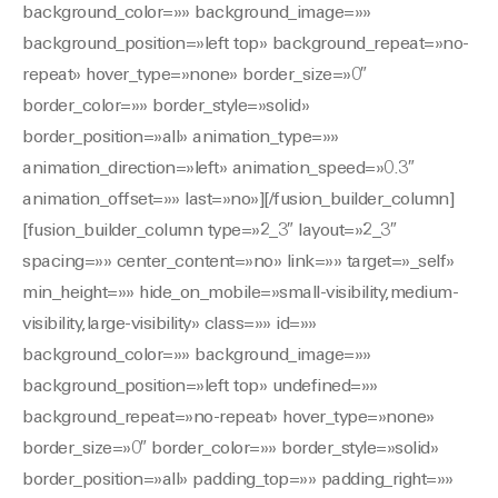
background_color=»» background_image=»»
background_position=»left top» background_repeat=»no-
repeat» hover_type=»none» border_size=»0″
border_color=»» border_style=»solid»
border_position=»all» animation_type=»»
animation_direction=»left» animation_speed=»0.3″
animation_offset=»» last=»no»][/fusion_builder_column]
[fusion_builder_column type=»2_3″ layout=»2_3″
spacing=»» center_content=»no» link=»» target=»_self»
min_height=»» hide_on_mobile=»small-visibility,medium-
visibility,large-visibility» class=»» id=»»
background_color=»» background_image=»»
background_position=»left top» undefined=»»
background_repeat=»no-repeat» hover_type=»none»
border_size=»0″ border_color=»» border_style=»solid»
border_position=»all» padding_top=»» padding_right=»»