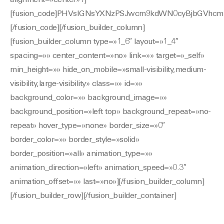
alignment=»center» /]
[fusion_code]PHVsIGNsYXNzPSJwcm9kdWN0cyBjbGVhc
[/fusion_code][/fusion_builder_column]
[fusion_builder_column type=»1_6″ layout=»1_4″
spacing=»» center_content=»no» link=»» target=»_self»
min_height=»» hide_on_mobile=»small-visibility,medium-
visibility,large-visibility» class=»» id=»»
background_color=»» background_image=»»
background_position=»left top» background_repeat=»no-
repeat» hover_type=»none» border_size=»0″
border_color=»» border_style=»solid»
border_position=»all» animation_type=»»
animation_direction=»left» animation_speed=»0.3″
animation_offset=»» last=»no»][/fusion_builder_column]
[/fusion_builder_row][/fusion_builder_container]