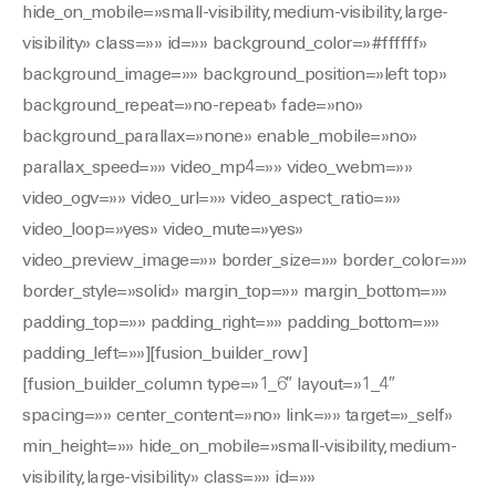
hide_on_mobile=»small-visibility,medium-visibility,large-
visibility» class=»» id=»» background_color=»#ffffff»
background_image=»» background_position=»left top»
background_repeat=»no-repeat» fade=»no»
background_parallax=»none» enable_mobile=»no»
parallax_speed=»» video_mp4=»» video_webm=»»
video_ogv=»» video_url=»» video_aspect_ratio=»»
video_loop=»yes» video_mute=»yes»
video_preview_image=»» border_size=»» border_color=»»
border_style=»solid» margin_top=»» margin_bottom=»»
padding_top=»» padding_right=»» padding_bottom=»»
padding_left=»»][fusion_builder_row]
[fusion_builder_column type=»1_6″ layout=»1_4″
spacing=»» center_content=»no» link=»» target=»_self»
min_height=»» hide_on_mobile=»small-visibility,medium-
visibility,large-visibility» class=»» id=»»