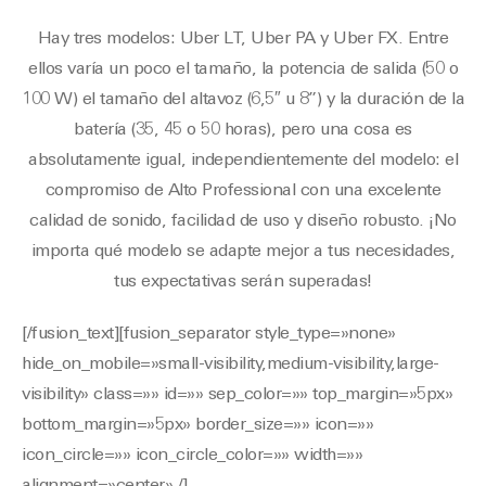
Hay tres modelos: Uber LT, Uber PA y Uber FX. Entre
ellos varía un poco el tamaño, la potencia de salida (50 o
100 W) el tamaño del altavoz (6,5″ u 8”) y la duración de la
batería (35, 45 o 50 horas), pero una cosa es
absolutamente igual, independientemente del modelo: el
compromiso de Alto Professional con una excelente
calidad de sonido, facilidad de uso y diseño robusto. ¡No
importa qué modelo se adapte mejor a tus necesidades,
tus expectativas serán superadas!
[/fusion_text][fusion_separator style_type=»none»
hide_on_mobile=»small-visibility,medium-visibility,large-
visibility» class=»» id=»» sep_color=»» top_margin=»5px»
bottom_margin=»5px» border_size=»» icon=»»
icon_circle=»» icon_circle_color=»» width=»»