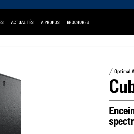
ES
ACTUALITÉS
A PROPOS
BROCHURES
Optimal 
Cub
Encein
spect