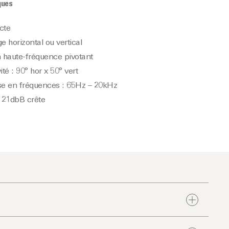
ques
cte
 horizontal ou vertical
n haute-fréquence pivotant
ité : 90° hor x 50° vert
e en fréquences : 65Hz – 20kHz
121dbB crête