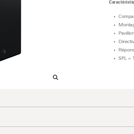
Caractéristi
Compa
Montage
Pavillo
Directiv
Répons
SPL = 