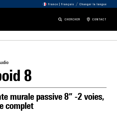
France | Français
Changer la langue
CHERCHER
CONTACT
Audio
oid 8
te murale passive 8” -2 voies,
re complet