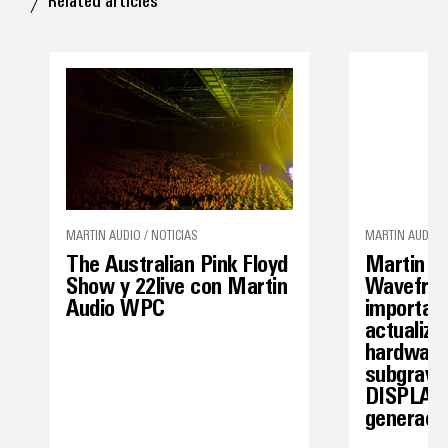
Related articles
MARTIN AUDIO / NOTICIAS
MARTIN AUDIO 
The Australian Pink Floyd
Martin A
Show y 22live con Martin
Wavefron
Audio WPC
importan
actualiza
hardware
subgraves
DISPLAY 
generaci