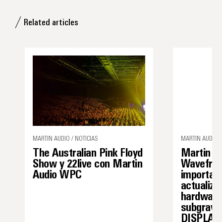
Related articles
MARTIN AUDIO / NOTICIAS
MARTIN AUDIO 
The Australian Pink Floyd
Martin A
Show y 22live con Martin
Wavefron
Audio WPC
importan
actualiza
hardware
subgraves
DISPLAY 