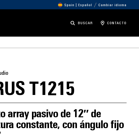
Spain | Español
Cambiar idioma
BUSCAR
CONTACTO
udio
RUS T1215
o array pasivo de 12″ de
ura constante, con ángulo fijo
°