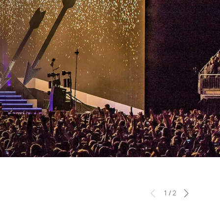
1
/
2