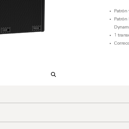
Patrón 
Patrón 
Dynami
1 trans
Correc