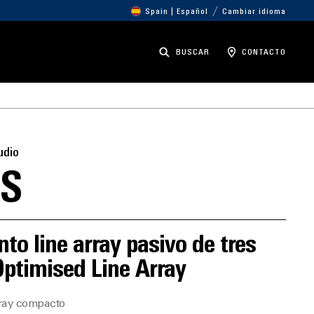
Spain | Español
Cambiar idioma
BUSCAR
CONTACTO
udio
S
to line array pasivo de tres
Optimised Line Array
rray compacto