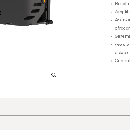
Resoluc
Amplifi
Avanza
ofrecer
Sistema
Asas la
estable
Control