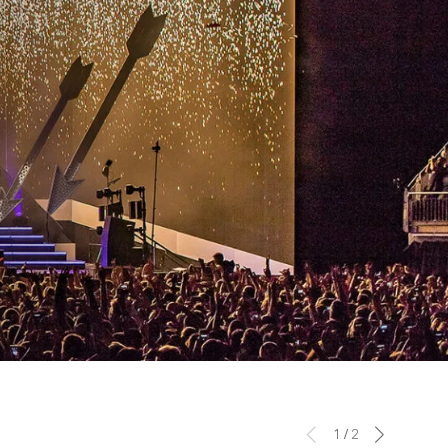
1
/
2