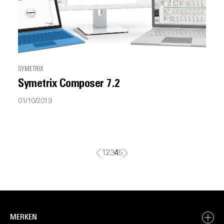
SYMETRIX
Symetrix Composer 7.2
01/10/2019
1
2
3
4
5
MERKEN