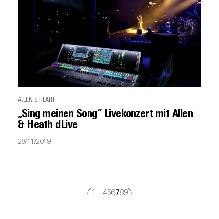
ALLEN & HEATH
„Sing meinen Song“ Livekonzert mit Allen
& Heath dLive
28/11/2019
1
…
4
5
6
7
8
9