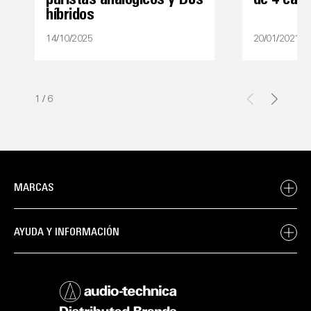
puristas analógicos y DJs
de 4 cana
híbridos
14/10/2025
20/01/2021
1
/
6
MARCAS
AYUDA Y INFORMACIÓN