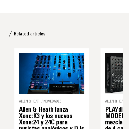
Related articles
ALLEN & HEATH / NOVEDADES
ALLEN & HEATH 
Allen & Heath lanza
PLAYdiffe
Xone:K3 y los nuevos
MODEL 1.
Xone:24 y 24C para
mezclado