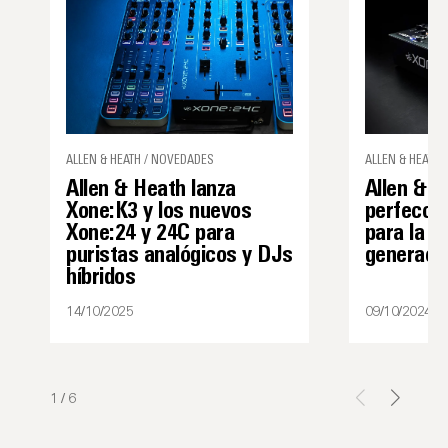
ALLEN & HEATH / NOVEDADES
ALLEN & HEATH 
Allen & Heath lanza
Allen & H
Xone:K3 y los nuevos
perfeccio
Xone:24 y 24C para
para la p
puristas analógicos y DJs
generaci
híbridos
14/10/2025
09/10/2024
1
/
6