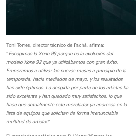
Toni Torres, director técnico de Pachá, afirma:
“
Escogimos la Xone 96 porque es la evolución del
modelo Xone 92 que ya utilizábamos con gran éxito.
Empezamos a utilizar las nuevas mesas a principio de la
temporada, hacia mediados de mayo, y los resultados
han sido óptimos. La acogida por parte de los artistas ha
sido excelente y han quedado muy satisfechos, lo que
hace que actualmente este mezclador ya aparezca en la
lista de equipos que solicitan de forma irrenunciable
multitud de artistas
”.