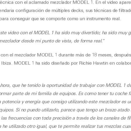
 técnica con el aclamado mezclador MODEL 1. En el video aparec
ndaria configuración de múltiples decks, sus técnicas de filtrad
para conseguir que se comporte como un instrumento real.
ste video con el MODEL 1 ha sido muy divertido; ha sido muy g
mezclador desde mi punto de vista, de forma real.
”
o con el mezclador MODEL 1 durante más de 18 meses, después
 de Ibiza. MODEL 1 ha sido diseñado por Richie Hawtin en colab
hora, que he tenido la oportunidad de trabajar con MODEL 1 d
ormar parte de mi familia de equipos. Es como tener tu coche 
la potencia y energía que consigo utilizando este mezclador es 
equipos. Si no puedo utilizarlo, parece que tengo un brazo atado 
as frecuencias con toda precisión a través de los canales de fil
he utilizado otro igual, que te permite realizar tus mezclas cua