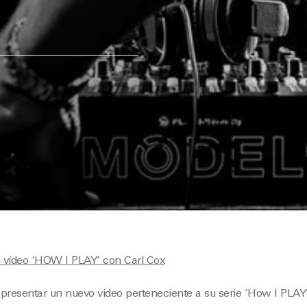
presentar un nuevo video perteneciente a su serie ‘How I PLAY’