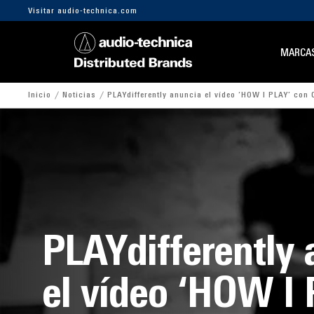
Visitar audio-technica.com
MARCA
Inicio
Noticias
PLAYdifferently anuncia el vídeo ‘HOW I PLAY’ con 
PLAYdifferently 
el vídeo ‘HOW I 