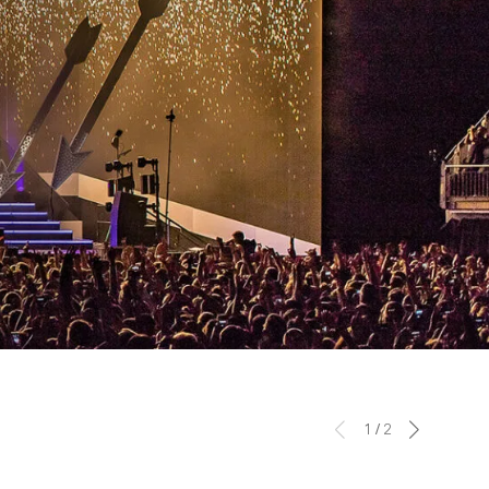
1
/
2