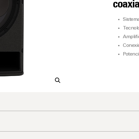
coaxia
Sistema
Tecnolo
Amplifi
Conexió
Potenc