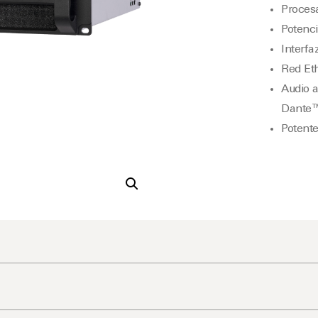
Procesa
Potenci
Interfa
Red Eth
Audio a
Dante™
Potente