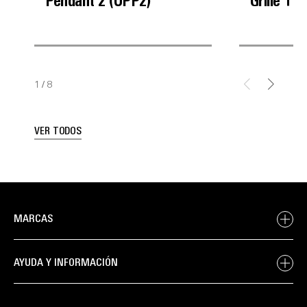
Pendant 2 (UPP2)
Grille 1 
1
/
8
VER TODOS
MARCAS
AYUDA Y INFORMACIÓN