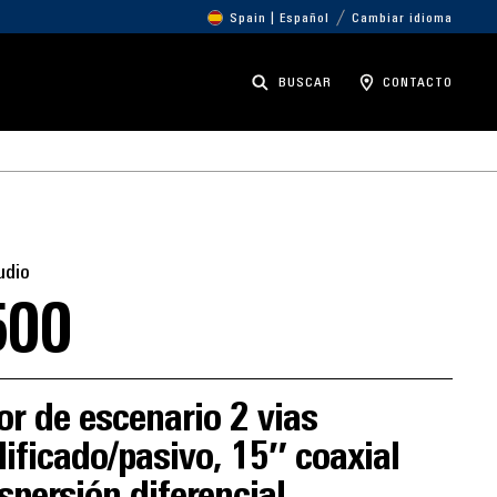
Spain | Español
Cambiar idioma
BUSCAR
CONTACTO
udio
500
r de escenario 2 vias
ificado/pasivo, 15″ coaxial