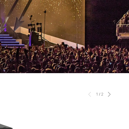
1
/
2