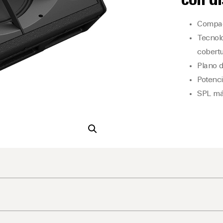
con di
Compac
Tecnolo
cobert
Plano d
Potenc
SPL má