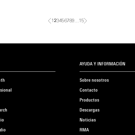
1
2
3
4
5
6
7
8
9
…
15
AYUDA Y INFORMACIÓN
ath
Sobre nosotros
sional
Contacto
Productos
arch
Descargas
io
Noticias
dio
RMA