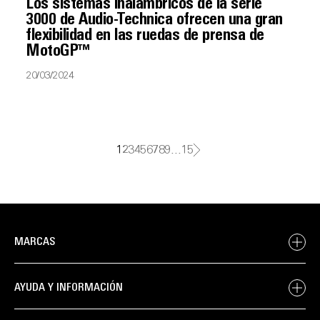
Los sistemas inalámbricos de la serie
3000 de Audio-Technica ofrecen una gran
flexibilidad en las ruedas de prensa de
MotoGP™
20/03/2024
1
2
3
4
5
6
7
8
9
…
15
MARCAS
AYUDA Y INFORMACIÓN