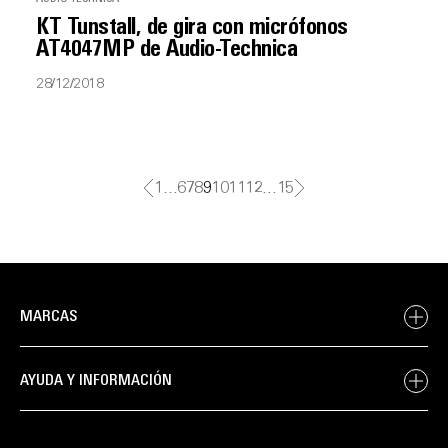
KT Tunstall, de gira con micrófonos
AT4047MP de Audio-Technica
28/12/2018
1
…
6
7
8
9
10
11
12
…
15
MARCAS
AYUDA Y INFORMACIÓN