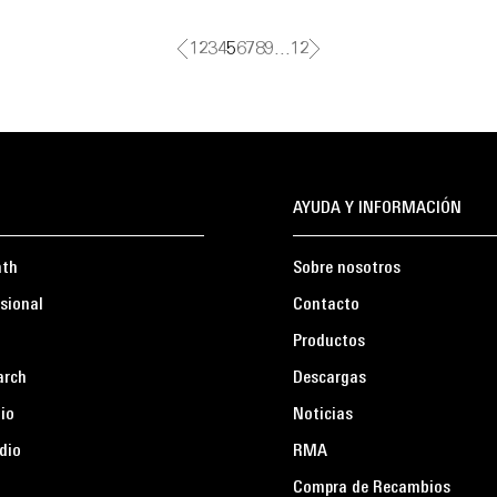
1
2
3
4
5
6
7
8
9
…
12
AYUDA Y INFORMACIÓN
ath
Sobre nosotros
sional
Contacto
Productos
arch
Descargas
io
Noticias
dio
RMA
Compra de Recambios