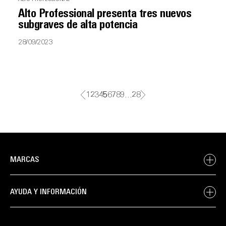
Alto Professional presenta tres nuevos
subgraves de alta potencia
28/09/2023
1
2
3
4
5
6
7
8
9
…
28
MARCAS
AYUDA Y INFORMACIÓN