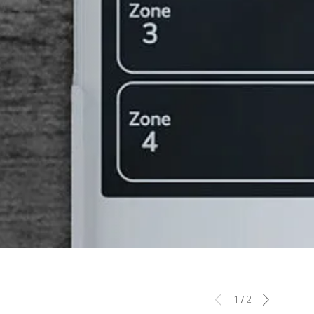
1
/
2