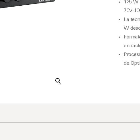
125 W p
70V-10
La tecn
W desd
Format
en rac
Procesa
de Opt