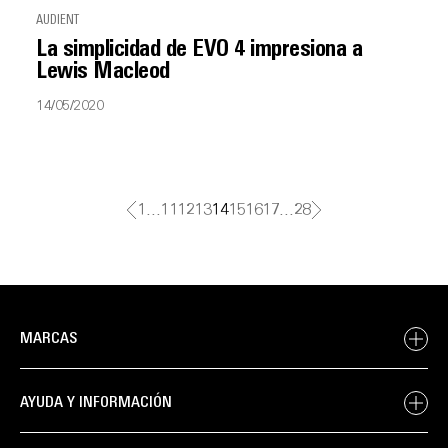
AUDIENT
La simplicidad de EVO 4 impresiona a
Lewis Macleod
14/05/2020
1
…
11
12
13
14
15
16
17
…
28
MARCAS
AYUDA Y INFORMACIÓN