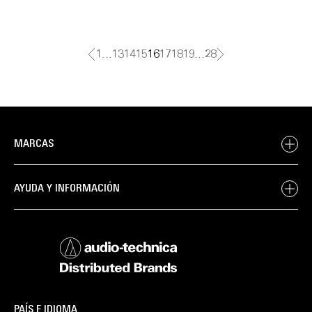
1
…
13
14
15
16
17
18
19
…
28
MARCAS
AYUDA Y INFORMACIÓN
PAÍS E IDIOMA