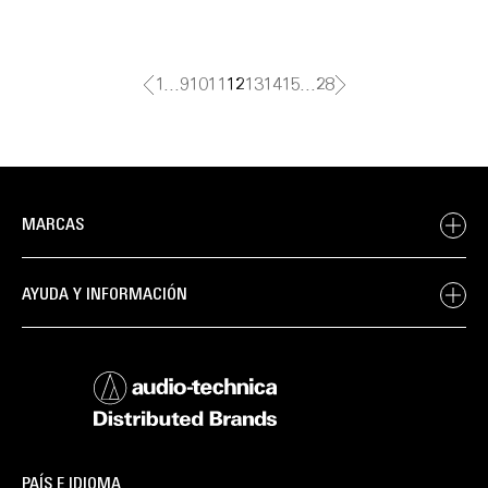
1
…
9
10
11
12
13
14
15
…
28
MARCAS
AYUDA Y INFORMACIÓN
PAÍS E IDIOMA