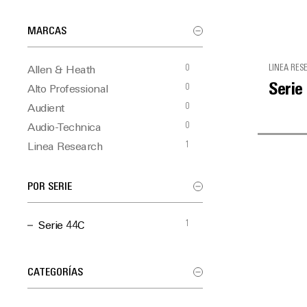
MARCAS
0
LINEA RES
Allen & Heath
Serie
0
Alto Professional
0
Audient
0
Audio-Technica
1
Linea Research
0
Martin Audio
0
Optimal Audio
POR SERIE
0
TiMax
1
Serie 44C
CATEGORÍAS