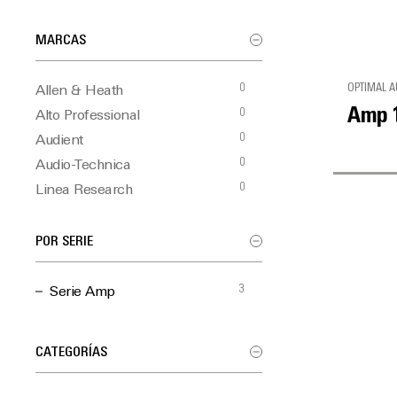
MARCAS
0
OPTIMAL A
Allen & Heath
Amp 
0
Alto Professional
0
Audient
0
Audio-Technica
0
Linea Research
0
Martin Audio
3
Optimal Audio
POR SERIE
0
TiMax
3
Serie Amp
CATEGORÍAS