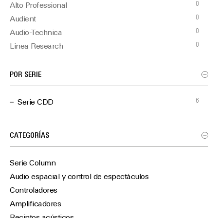
0
Alto Professional
0
Audient
0
Audio-Technica
0
Linea Research
6
Martin Audio
0
Optimal Audio
POR SERIE
0
TiMax
6
Serie CDD
CATEGORÍAS
Serie Column
Audio espacial y control de espectáculos
Controladores
Amplificadores