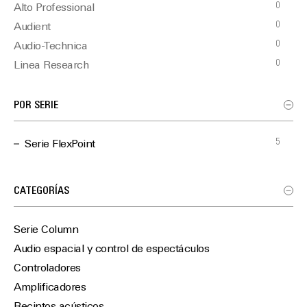
0
Alto Professional
0
Audient
0
Audio-Technica
0
Linea Research
5
Martin Audio
0
Optimal Audio
POR SERIE
0
TiMax
5
Serie FlexPoint
CATEGORÍAS
Serie Column
Audio espacial y control de espectáculos
Controladores
Amplificadores