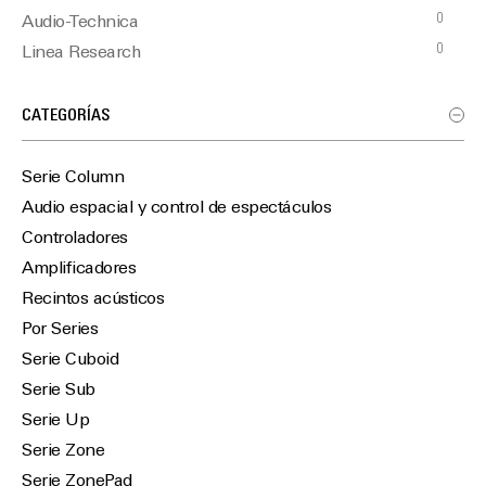
0
Audio-Technica
0
Linea Research
0
Martin Audio
0
Optimal Audio
CATEGORÍAS
0
TiMax
Serie Column
Audio espacial y control de espectáculos
Controladores
Amplificadores
Recintos acústicos
Por Series
Serie Cuboid
Serie Sub
Serie Up
Serie Zone
Serie ZonePad