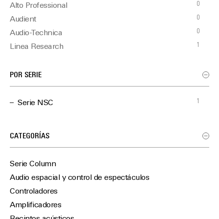
0
Alto Professional
0
Audient
0
Audio-Technica
1
Linea Research
0
Martin Audio
0
Optimal Audio
POR SERIE
0
TiMax
1
Serie NSC
CATEGORÍAS
Serie Column
Audio espacial y control de espectáculos
Controladores
Amplificadores