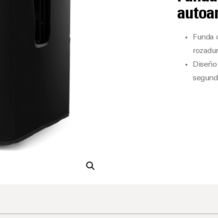
autoa
Funda q
rozadu
Diseño 
segund