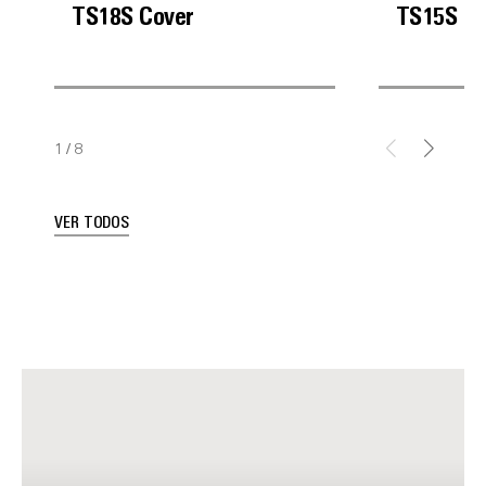
TS18S Cover
TS15S Co
1
/
8
VER TODOS