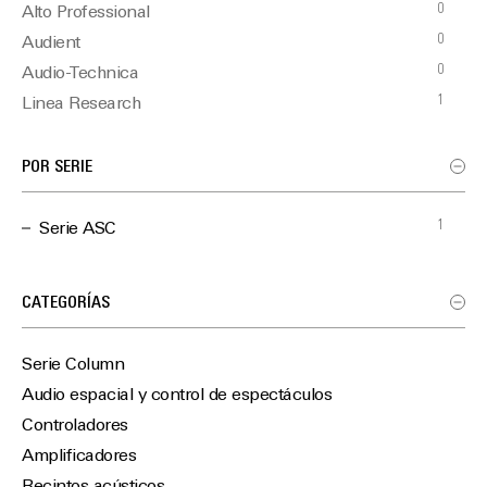
0
Alto Professional
0
Audient
0
Audio-Technica
1
Linea Research
0
Martin Audio
0
Optimal Audio
POR SERIE
0
TiMax
1
Serie ASC
CATEGORÍAS
Serie Column
Audio espacial y control de espectáculos
Controladores
Amplificadores