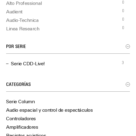
0
Alto Professional
0
Audient
0
Audio-Technica
0
Linea Research
3
Martin Audio
0
Optimal Audio
POR SERIE
0
TiMax
3
Serie CDD-Live!
CATEGORÍAS
Serie Column
Audio espacial y control de espectáculos
Controladores
Amplificadores