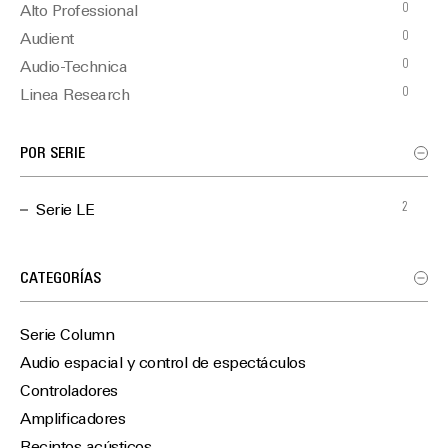
0
Alto Professional
0
Audient
0
Audio-Technica
0
Linea Research
2
Martin Audio
0
Optimal Audio
POR SERIE
0
TiMax
2
Serie LE
CATEGORÍAS
Serie Column
Audio espacial y control de espectáculos
Controladores
Amplificadores