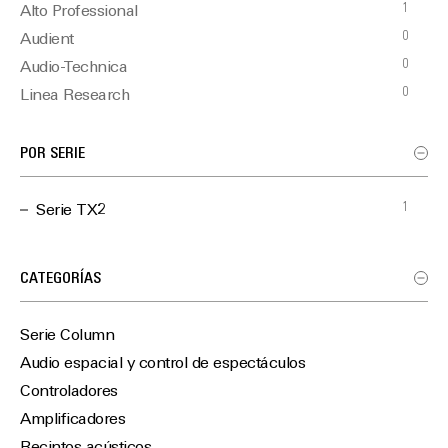
1
Alto Professional
0
Audient
0
Audio-Technica
0
Linea Research
0
Martin Audio
0
Optimal Audio
POR SERIE
0
TiMax
1
Serie TX2
CATEGORÍAS
Serie Column
Audio espacial y control de espectáculos
Controladores
Amplificadores