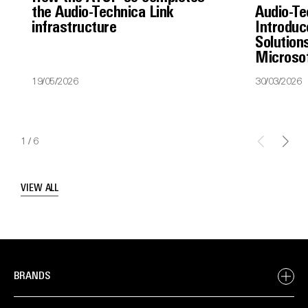
the Audio-Technica Link
Audio-Te
infrastructure
Introduc
Solutions
Microso
19/05/2026
30/03/2026
1
/
6
VIEW ALL
BRANDS