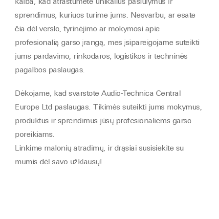
kalba, kad atrastumėte unikalius pasiūlymus ir
sprendimus, kuriuos turime jums. Nesvarbu, ar esate
čia dėl verslo, tyrinėjimo ar mokymosi apie
profesionalią garso įrangą, mes įsipareigojame suteikti
jums pardavimo, rinkodaros, logistikos ir techninės
pagalbos paslaugas.
Dėkojame, kad svarstote Audio-Technica Central
Europe Ltd paslaugas. Tikimės suteikti jums mokymus,
produktus ir sprendimus jūsų profesionaliems garso
poreikiams.
Linkime malonių atradimų, ir drąsiai susisiekite su
mumis dėl savo užklausų!