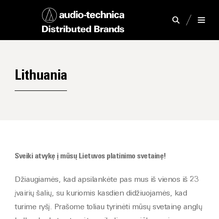
Lithuania
Sveiki atvykę į mūsų Lietuvos platinimo svetainę!
Džiaugiamės, kad apsilankėte pas mus iš vienos iš 23
įvairių šalių, su kuriomis kasdien didžiuojamės, kad
turime ryšį. Prašome toliau tyrinėti mūsų svetainę anglų