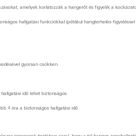
azásokat, amelyek korlátozzák a hangerőt és figyelik a kockázato
onságos hallgatási funkciókkal (például hangterhelés-figyelésse
ekedésével gyorsan csökken.
allgatási idő lehet biztonságos.
b 4 óra a biztonságos hallgatási idő.