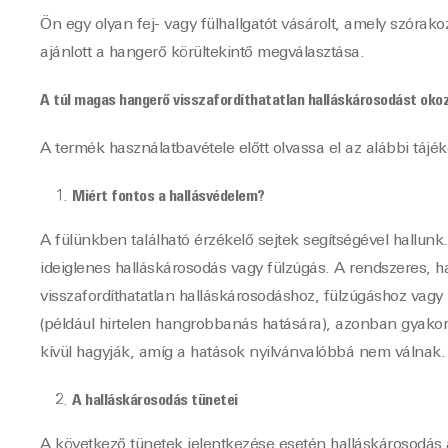
Ön egy olyan fej- vagy fülhallgatót vásárolt, amely szórak
ajánlott a hangerő körültekintő megválasztása.
A túl magas hangerő visszafordíthatatlan halláskárosodást oko
A termék használatbavétele előtt olvassa el az alábbi tájé
Miért fontos a hallásvédelem?
A fülünkben található érzékelő sejtek segítségével hallu
ideiglenes halláskárosodás vagy fülzúgás. A rendszeres, 
visszafordíthatatlan halláskárosodáshoz, fülzúgáshoz vagy
(például hirtelen hangrobbanás hatására), azonban gyakori
kívül hagyják, amíg a hatások nyilvánvalóbbá nem válnak.
A halláskárosodás tünetei
A következő tünetek jelentkezése esetén halláskárosodás 