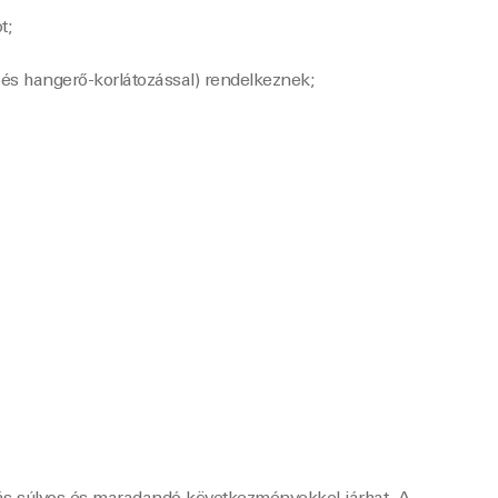
t;
l és hangerő-korlátozással) rendelkeznek;