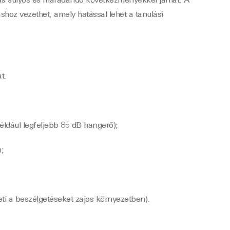
tás súlyos és maradandó következményekkel járhat. A
shoz vezethet, amely hatással lehet a tanulási
t.
éldául legfeljebb 85 dB hangerő);
;
ti a beszélgetéseket zajos környezetben).