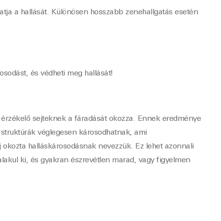
thatja a hallását. Különösen hosszabb zenehallgatás esetén
osodást, és védheti meg hallását!
az érzékelő sejteknek a fáradását okozza. Ennek eredménye
s struktúrák véglegesen károsodhatnak, ami
aj okozta halláskárosodásnak nevezzük. Ez lehet azonnali
alakul ki, és gyakran észrevétlen marad, vagy figyelmen