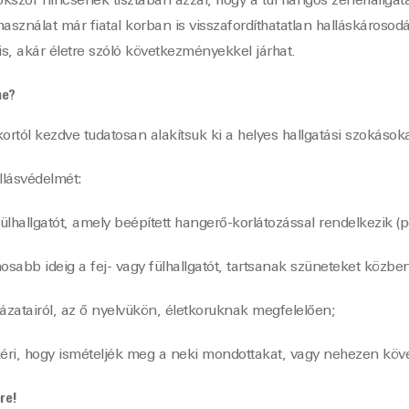
okszor nincsenek tisztában azzal, hogy a túl hangos zenehallga
asználat már fiatal korban is visszafordíthatatlan halláskárosodá
s, akár életre szóló következményekkel járhat.
me?
tól kezdve tudatosan alakítsuk ki a helyes hallgatási szokásoka
llásvédelmét:
lhallgatót, amely beépített hangerő-korlátozással rendelkezik (p
sabb ideig a fej- vagy fülhallgatót, tartsanak szüneteket közben
zatairól, az ő nyelvükön, életkoruknak megfelelően;
kéri, hogy ismételjék meg a neki mondottakat, vagy nehezen köve
re!