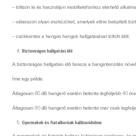
– töltsön le és használjon mobiltelefonhoz elérhető alkalm
– válasszon olyan eszközöket, amelyek előre beépített bizt
– csökkentse a hangos hangok hallgatásával töltött időt.
Biztonságos hallgatási idő
A biztonságos hallgatási idő hossza a hangintenzitás növ
Íme egy példa:
Átlagosan 80 dB hangerő esetén hetente legfeljebb 40 óra h
Átlagosan 90 dB hangerő esetén hetente már csak legfeljeb
Gyermekek és fiatalkorúak hallásvédelme