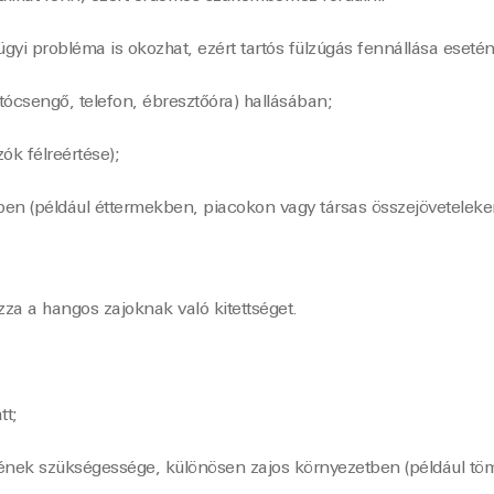
yi probléma is okozhat, ezért tartós fülzúgás fennállása esetén
ócsengő, telefon, ébresztőóra) hallásában;
k félreértése);
n (például éttermekben, piacokon vagy társas összejöveteleken
zza a hangos zajoknak való kitettséget.
tt;
ésének szükségessége, különösen zajos környezetben (például 