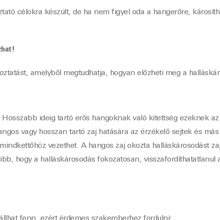
oztató célokra készült, de ha nem figyel oda a hangerőre, károsí
zhat!
koztatást, amelyből megtudhatja, hogyan előzheti meg a halláskár
nk. Hosszabb ideig tartó erős hangoknak való kitettség ezeknek 
hangos vagy hosszan tartó zaj hatására az érzékelő sejtek és má
 mindkettőhöz vezethet. A hangos zaj okozta halláskárosodást z
bb, hogy a halláskárosodás fokozatosan, visszafordíthatatlanul 
állhat fenn, ezért érdemes szakemberhez fordulni: