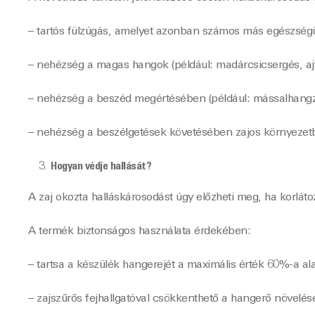
– tartós fülzúgás, amelyet azonban számos más egészségüg
– nehézség a magas hangok (például: madárcsicsergés, ajt
– nehézség a beszéd megértésében (például: mássalhangzó
– nehézség a beszélgetések követésében zajos környezetbe
Hogyan védje hallását?
A zaj okozta halláskárosodást úgy előzheti meg, ha korláto
A termék biztonságos használata érdekében:
– tartsa a készülék hangerejét a maximális érték 60%-a ala
– zajszűrős fejhallgatóval csökkenthető a hangerő növel