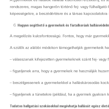
A gyermekek és fiatalok hallása különösen érzékeny, és s
rendszeres, magas hangerőn történő fej- vagy fülhallgató-h
képességekre, a beszédértésre és a társas kapcsolatokra i
Hogyan segíthető a gyermekek és fiatalkorúak hallásvédel
A megelőzés kulcsfontosságú. Fontos, hogy már gyermekkor
A szülők az alábbi módokon támogathatják gyermekeik ha
– válasszanak kifejezetten gyermekeknek szánt fej- vagy fü
– figyeljenek arra, hogy a gyermekek ne használják huzamo
– beszélgessenek a gyermekekkel a halláskárosodás kocká
– figyeljenek a tünetekre (például, ha a gyermek gyakran 
Tudatos hallgatási szokásokkal megóvhatja hallását egész életé